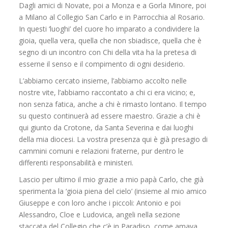
Dagli amici di Novate, poi a Monza e a Gorla Minore, poi
a Milano al Collegio San Carlo e in Parrocchia al Rosario.
In questi ‘luoghi’ del cuore ho imparato a condividere la
gioia, quella vera, quella che non sbiadisce, quella che è
segno di un incontro con Chi della vita ha la pretesa di
esserne il senso e il compimento di ogni desiderio.
L’abbiamo cercato insieme, l’abbiamo accolto nelle
nostre vite, l’abbiamo raccontato a chi ci era vicino; e,
non senza fatica, anche a chi è rimasto lontano. Il tempo
su questo continuerà ad essere maestro. Grazie a chi è
qui giunto da Crotone, da Santa Severina e dai luoghi
della mia diocesi. La vostra presenza qui è già presagio di
cammini comuni e relazioni fraterne, pur dentro le
differenti responsabilità e ministeri.
Lascio per ultimo il mio grazie a mio papà Carlo, che già
sperimenta la ‘gioia piena del cielo’ (insieme al mio amico
Giuseppe e con loro anche i piccoli: Antonio e poi
Alessandro, Cloe e Ludovica, angeli nella sezione
staccata del Collegio che c’è in Paradiso, come amava