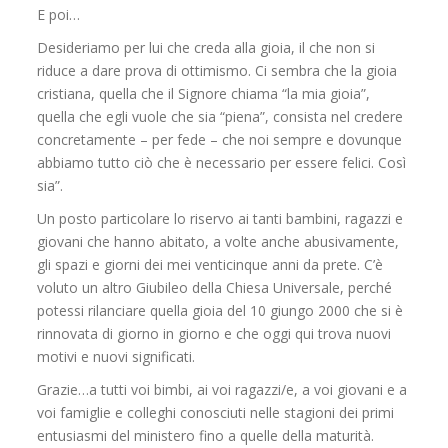
E poi…
Desideriamo per lui che creda alla gioia, il che non si
riduce a dare prova di ottimismo. Ci sembra che la gioia
cristiana, quella che il Signore chiama “la mia gioia”,
quella che egli vuole che sia “piena”, consista nel credere
concretamente – per fede – che noi sempre e dovunque
abbiamo tutto ciò che è necessario per essere felici. Così
sia”.
Un posto particolare lo riservo ai tanti bambini, ragazzi e
giovani che hanno abitato, a volte anche abusivamente,
gli spazi e giorni dei mei venticinque anni da prete. C’è
voluto un altro Giubileo della Chiesa Universale, perché
potessi rilanciare quella gioia del 10 giungo 2000 che si è
rinnovata di giorno in giorno e che oggi qui trova nuovi
motivi e nuovi significati.
Grazie…a tutti voi bimbi, ai voi ragazzi/e, a voi giovani e a
voi famiglie e colleghi conosciuti nelle stagioni dei primi
entusiasmi del ministero fino a quelle della maturità.