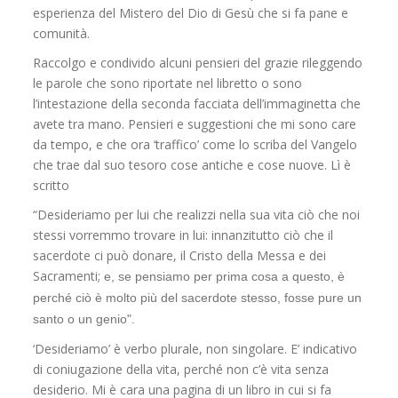
esperienza del Mistero del Dio di Gesù che si fa pane e
comunità.
Raccolgo e condivido alcuni pensieri del grazie rileggendo
le parole che sono riportate nel libretto o sono
l’intestazione della seconda facciata dell’immaginetta che
avete tra mano. Pensieri e suggestioni che mi sono care
da tempo, e che ora ‘traffico’ come lo scriba del Vangelo
che trae dal suo tesoro cose antiche e cose nuove. Lì è
scritto
“Desideriamo per lui che realizzi nella sua vita ciò che noi
stessi vorremmo trovare in lui: innanzitutto ciò che il
sacerdote ci può donare, il Cristo della Messa e dei
Sacramenti;
e, se pensiamo per prima cosa a questo, è
perché ciò è molto più del sacerdote stesso, fosse pure un
santo o un genio".
‘Desideriamo’ è verbo plurale, non singolare. E’ indicativo
di coniugazione della vita, perché non c’è vita senza
desiderio. Mi è cara una pagina di un libro in cui si fa