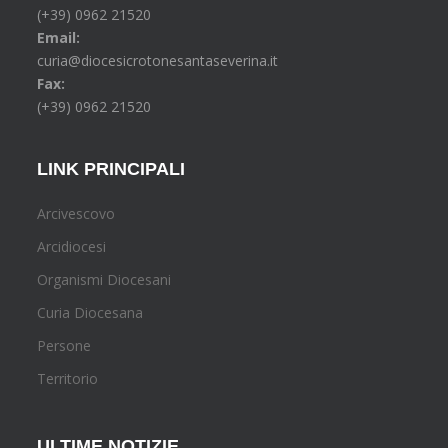
(+39) 0962 21520
Email:
curia@diocesicrotonesantaseverina.it
Fax:
(+39) 0962 21520
LINK PRINCIPALI
Arcivescovo
Arcidiocesi
Organismi Diocesani
Curia Diocesana
Persone
Territorio
ULTIME NOTIZIE