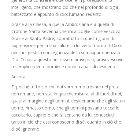
generosità concrete e operose, e in professionalità
intelligenti, che mostrano ciò che nel profondo di ogni
battezzato è appunto di Dio: l’umano redento.
Grazie alla Chiesa, a quella Ambrosiana e a quella di
Crotone-Santa Severina che mi accoglie come vescovo.
Grazie al Santo Padre, soprattutto in questi giorni di
apprensione per la sua salute: in lui vedo l’uomo di Dio e
nei suoi gesti la conseguenza della sua appartenenza a
Dio. Ci basta questo per essere bravi preti, bravi vescovi…
o semplicemente uomini e donne capaci di desiderio.
Ancora…
E, poiché tutto ciò che noi vorremmo trovare nel prete
non rimane, non sta, in qualche misura, al di fuori di noi,
quasi al margine degli uomini, desideriamo che egli sia un
uomo, rimasto uomo, che gli uomini possano toccarlo,
ascoltarlo, capirlo e che ‘si sentano da lui conosciuti’
tanto in ciò che essi conoscono di sé, quanto in ciò che
di sé ignorano.