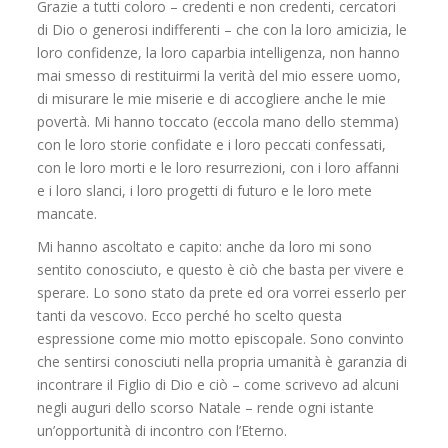
Grazie a tutti coloro – credenti e non credenti, cercatori
di Dio o generosi indifferenti – che con la loro amicizia, le
loro confidenze, la loro caparbia intelligenza, non hanno
mai smesso di restituirmi la verità del mio essere uomo,
di misurare le mie miserie e di accogliere anche le mie
povertà. Mi hanno toccato (eccola mano dello stemma)
con le loro storie confidate e i loro peccati confessati,
con le loro morti e le loro resurrezioni, con i loro affanni
e i loro slanci, i loro progetti di futuro e le loro mete
mancate.
Mi hanno ascoltato e capito: anche da loro mi sono
sentito conosciuto, e questo è ciò che basta per vivere e
sperare. Lo sono stato da prete ed ora vorrei esserlo per
tanti da vescovo. Ecco perché ho scelto questa
espressione come mio motto episcopale. Sono convinto
che sentirsi conosciuti nella propria umanità è garanzia di
incontrare il Figlio di Dio e ciò – come scrivevo ad alcuni
negli auguri dello scorso Natale – rende ogni istante
un’opportunità di incontro con l’Eterno.